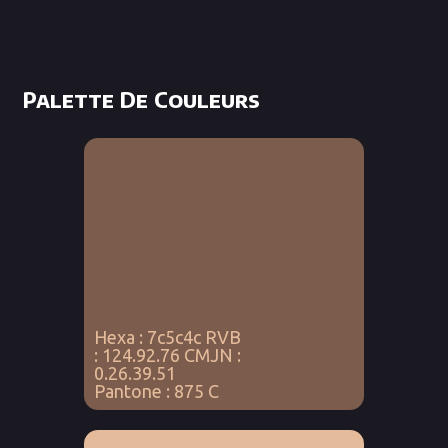
Palette De Couleurs
Hexa : 7c5c4c RVB
: 124.92.76 CMJN :
0.26.39.51
Pantone : 875 C