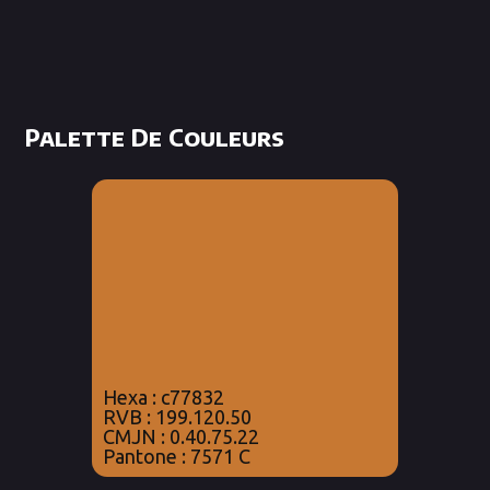
Palette De Couleurs
Hexa : c77832
RVB : 199.120.50
CMJN : 0.40.75.22
Pantone : 7571 C