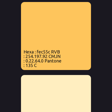
Hexa : fec55c RVB
: 254.197.92 CMJN
: 0.22.64.0 Pantone
: 135 C