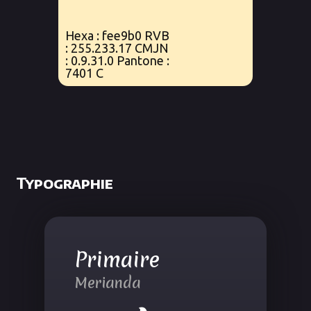
Hexa : fee9b0 RVB
: 255.233.17 CMJN
: 0.9.31.0 Pantone :
7401 C
Typographie
Primaire
Merianda