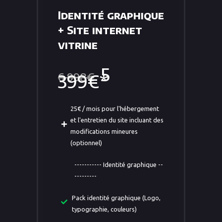
Identité graphique
+ Site internet
vitrine
5
6 998€
399€*
25€ / mois pour l'hébergement
et l'entretien du site incluant des
modifications mineures
(optionnel)
----------- Identité graphique --
---------
Pack identité graphique (Logo,
typographie, couleurs)