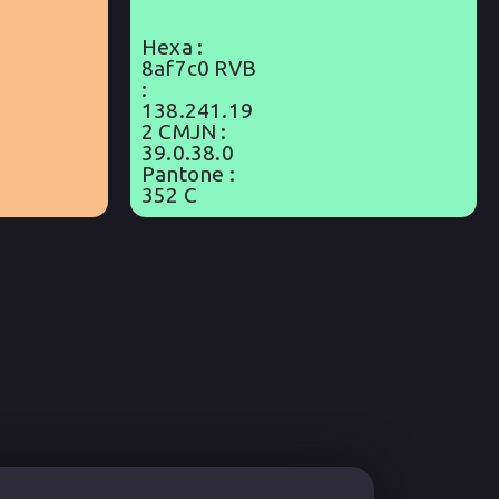
Hexa :
8af7c0 RVB
:
138.241.19
2 CMJN :
39.0.38.0
Pantone :
352 C