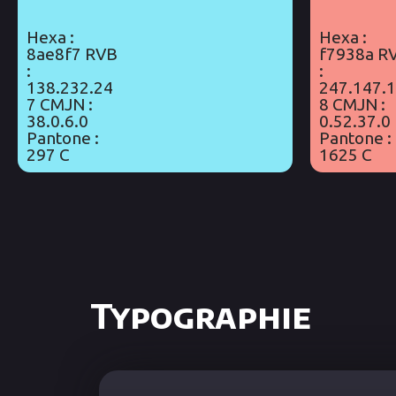
Hexa :
Hexa :
8ae8f7 RVB
f7938a R
:
:
138.232.24
247.147.
7 CMJN :
8 CMJN :
38.0.6.0
0.52.37.0
Pantone :
Pantone :
297 C
1625 C
Typographie