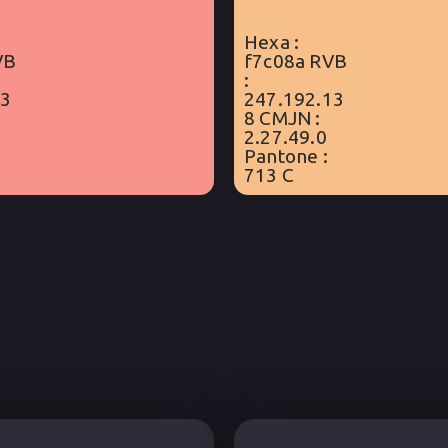
Hexa :
VB
f7c08a RVB
:
13
247.192.13
8 CMJN :
2.27.49.0
Pantone :
713 C